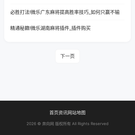
必胜打法!微乐广东麻将提高胜率技巧_如何只赢不输
精通秘籍!微乐湖南麻将插件_插件购买
下一页
首页
资讯
网站地图
2026 © 奔向网 版权所有 All Rights Reserved