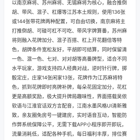
以南京麻将、苏州麻将、无锡麻将为核心，融合推倒
胡、带风、混子、杠爆等江苏本土规则，使用136张
或144张带花牌两种配置，可自由切换，南京麻将主
打推倒胡、可碰可杠不可吃、带风字牌算番，苏州麻
将则融入花牌加分、混子百搭、杠上开花翻倍等特
色，胡牌条件宽松友好，平胡即可结算，同时保留清
一色、混一色、七对、对对胡等高番牌型，适合不同
水平玩家，游戏支持四人经典对战，逆时针行牌，掷
骰定庄，庄家14张闲家13张，花牌作为江苏麻将特
色，抓到花牌即时亮牌补牌，每朵花固定加分，花杠
更是高额奖励，极大提升牌局趣味性，界面搭载吴侬
软语与江淮官话双方言配音，江南水墨风格UI清新雅
致，亲友圈免房号一键建房，实时语音互动，智能防
作弊系统保障公平，无需下载APP小程序即开即玩，
流量消耗低，适配各种手机，每日福利丰厚，排位赛