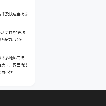
牌率及快速自摸等
检测防封号”等功
工具通过后台运
黔等多地热门玩
免房卡。界面简洁
交两不误。