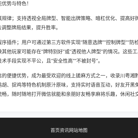
能优势与特色！
赢规律；支持透视全局牌型、智能出牌策略、暗杠优化、提高好
法调整牌局结果，提升胜率。
序插件；用户可通过第三方软件实现“随意选牌”“控制牌型”“防
其他玩家可能存在“牌特别好”或“透视他人牌型”的情况。这些
术手段实现不平公，且“安全性高”“不被封号”。
信的便捷优势，成为最受欢迎的线上搓麻方式之一，收录川粤湘
鸡胡、捉鸡等特色机制原汁原味，支持实时语音互动，好友开黑
流畅，随时随地打开微信就能和亲朋好友畅享麻将乐趣，休闲社
首页
资讯
网站地图