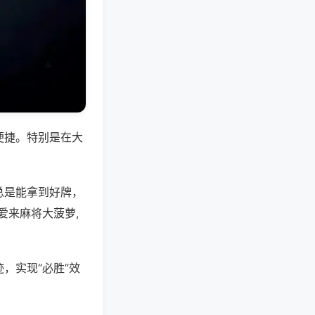
便捷。特别是在大
总是能拿到好牌，
爱来麻将大菠萝,
，实现“必胜”效
。