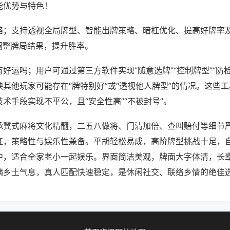
能优势与特色！
略；支持透视全局牌型、智能出牌策略、暗杠优化、提高好牌率
调整牌局结果，提升胜率。
好运吗；用户可通过第三方软件实现“随意选牌”“控制牌型”“防
其他玩家可能存在“牌特别好”或“透视他人牌型”的情况。这些
术手段实现不平公，且“安全性高”“不被封号”。
承冀式麻将文化精髓，二五八做将、门清加倍、查叫赔付等细节
杠，策略性与娱乐性兼备。平胡轻松易成，高阶牌型挑战十足，
中，适合全家老小一起娱乐。界面简洁美观，牌面大字体清，长
满乡土气息，真人匹配快速稳定，是休闲社交、联络乡情的绝佳