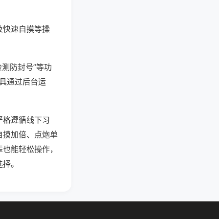
及快速自摸等操
检测防封号”等功
工具通过后台运
严格遵循线下习
自摸加倍、点炮单
辈也能轻松操作，
选择。