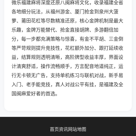
微乐福建麻将深度还原八闽麻将文化，收录福建全省
各地细分玩法，从福州游金、厦门抢金到泉州大菠
萝、莆田花杠等尽数精准还原，核心金牌机制是最大
乐趣，金牌万能替代、抢金直接胡牌、多游翻倍加
分，每一步都充满策略与惊喜，有金不平胡、三金倒
等严苛规则提升竞技性，花杠额外加分、跟打延续收
益，结算规则透明清晰，高阶牌型收益丰厚，界面设
计清爽舒适，操作流畅顺手，方言配音地道纯正，运
行无卡顿无广告，支持单机练习与联机对战，新手易
入门、老手能竞技，真人对战公平有挂，是福建及全
国闽麻爱好者的首选。
首页
资讯
网站地图