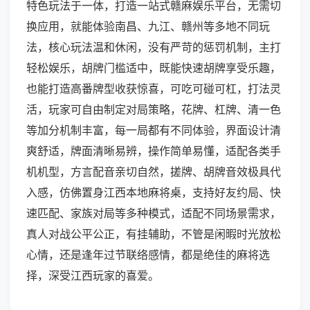
特色玩法于一体，打造一站式赣麻娱乐平台，无需切
换应用，就能体验南昌、九江、赣州等多地不同玩
法，核心玩法温和休闲，没有严苛的惩罚机制，主打
轻松娱乐，胡牌门槛适中，既能快速胡牌享受乐趣，
也能打造高番牌型收获惊喜，可吃可碰可杠，打法灵
活，玩家可自由制定对局策略，花牌、杠牌、清一色
等加分机制丰富，每一局都有不同体验，界面设计清
爽舒适，牌面清晰易辨，操作简单易懂，适配各类手
机机型，方言配音亲切自然，搓牌、胡牌音效极具代
入感，仿佛置身江西本地麻将桌，支持好友约局、快
速匹配、家族对局等多种模式，适配不同场景需求，
真人对战公平公正，有挂辅助，不管是闲暇时光放松
心情，还是逢年过节联络感情，都是绝佳的麻将选
择，深受江西玩家的喜爱。