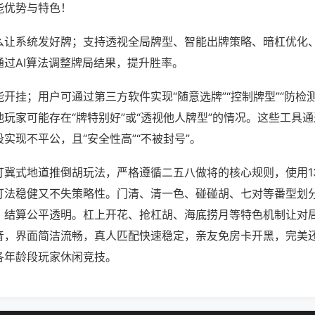
能优势与特色！
么让系统发好牌；支持透视全局牌型、智能出牌策略、暗杠优化
通过AI算法调整牌局结果，提升胜率。
开挂；用户可通过第三方软件实现“随意选牌”“控制牌型”“防检
玩家可能存在“牌特别好”或“透视他人牌型”的情况。这些工具
实现不平公，且“安全性高”“不被封号”。
打冀式地道推倒胡玩法，严格遵循二五八做将的核心规则，使用1
打法稳健又不失策略性。门清、清一色、碰碰胡、七对等番型划
，结算公平透明。杠上开花、抢杠胡、海底捞月等特色机制让对
音，界面简洁流畅，真人匹配快速稳定，亲友免房卡开黑，完美
各年龄段玩家休闲竞技。