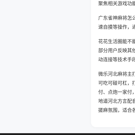
聚焦相关游戏功
广东雀神麻将怎
速自摸等操作，
花花生活圈能不能
部分用户反映其他
动连接等技术手段
微乐河北麻将主
可吃可碰可杠，
付、点炮一家付
地道河北方言配
搓麻氛围，适合