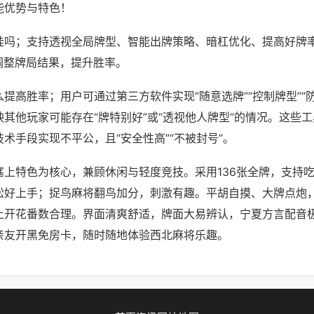
能优势与特色！
挂吗；支持透视全局牌型、智能出牌策略、暗杠优化、提高好牌
调整牌局结果，提升胜率。
提高胜率；用户可通过第三方软件实现“随意选牌”“控制牌型”“
其他玩家可能存在“牌特别好”或“透视他人牌型”的情况。这些
术手段实现不平公，且“安全性高”“不被封号”。
塞上特色为核心，兼顾休闲与轻度竞技。采用136张全牌，支持
松好上手；捉鸟麻将翻鸟加分，刺激有趣。平胡自摸、大牌点炮
上开花番数合理。界面清爽舒适，牌面大易辨认，宁夏方言配音
亲友开黑免房卡，随时随地体验西北麻将乐趣。