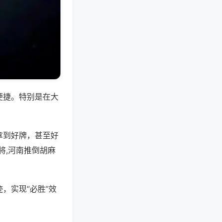
便捷。特别是在大
拿到好牌，甚至好
将,河南推倒胡麻
，实现“必胜”效
。