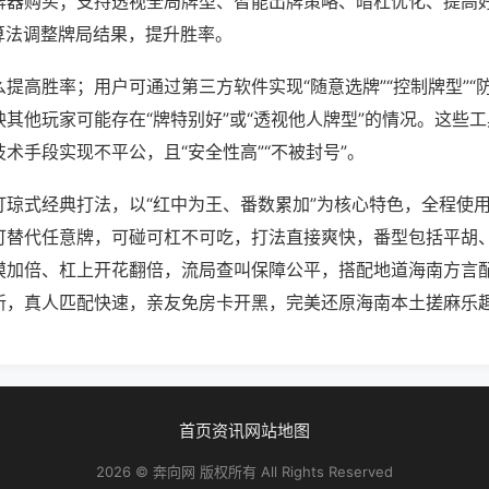
牌器购买；支持透视全局牌型、智能出牌策略、暗杠优化、提高
算法调整牌局结果，提升胜率。
提高胜率；用户可通过第三方软件实现“随意选牌”“控制牌型”“
其他玩家可能存在“牌特别好”或“透视他人牌型”的情况。这些
术手段实现不平公，且“安全性高”“不被封号”。
打琼式经典打法，以“红中为王、番数累加”为核心特色，全程使
可替代任意牌，可碰可杠不可吃，打法直接爽快，番型包括平胡
摸加倍、杠上开花翻倍，流局查叫保障公平，搭配地道海南方言
新，真人匹配快速，亲友免房卡开黑，完美还原海南本土搓麻乐
首页
资讯
网站地图
2026 © 奔向网 版权所有 All Rights Reserved