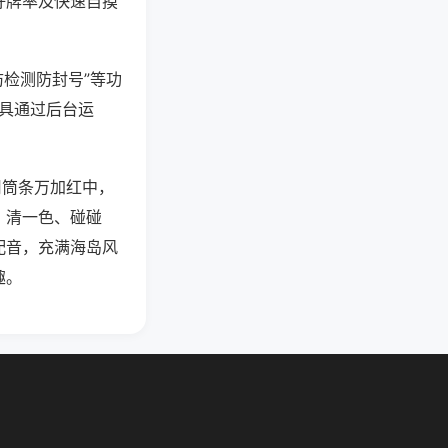
好牌率及快速自摸
防检测防封号”等功
工具通过后台运
用筒条万加红中，
、清一色、碰碰
配音，充满海岛风
趣。