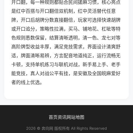
开口翻，每一种规则都贴合民间搓麻习惯，核心亮点
是红中百搭与开口翻倍双机制，红中灵活替代任意
牌，开口后胡牌分数直接翻倍，玩家可选择快速胡牌
或开口追分，策略性拉满，买马、铺地花、杠呲等特
色规则悉数保留，结算清晰透明，清一色、龙七对等
高阶牌型收益丰厚，满足竞技需求，界面设计清爽舒
适，牌面清晰易辨，方言配音地道纯正，运行流畅无
卡顿，支持单机练习与联机对战，新手易上手、老手
能竞技，真人对战公平有挂，是安徽及全国皖麻爱好
者的线上优选。
首页
资讯
网站地图
2026 © 奔向网 版权所有 All Rights Reserved