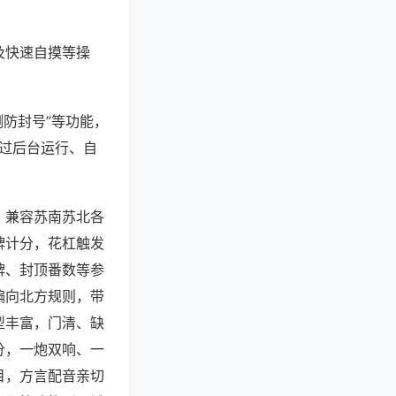
及快速自摸等操
测防封号”等功能，
通过后台运行、自
，兼容苏南苏北各
牌计分，花杠触发
牌、封顶番数等参
偏向北方规则，带
型丰富，门清、缺
分，一炮双响、一
目，方言配音亲切