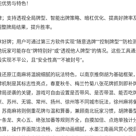
能优势与特色！
律；支持透视全局牌型、智能出牌策略、暗杠优化、提高好牌率
调整牌局结果，提升胜率。
好牌；用户可通过第三方软件实现“随意选牌”“控制牌型”“防检
玩家可能存在“牌特别好”或“透视他人牌型”的情况。这些工具
实现不平公，且“安全性高”“不被封号”。
准还原江南麻将温婉细腻的玩法特色，以南京推倒胡为基础框架
牌机制是其标志性亮点，春夏秋冬、梅兰竹菊八张花牌抓到即补
牌局逆袭的关键，游戏可自由设置是否带风、是否带混、能否吃
京、苏州、无锡、常州、扬州、徐州等不同城市玩法，徐州麻将
，苏南麻将则侧重花牌与温和算番，兼顾南北玩家习惯，胡牌番
一条龙、夹心五、绝张加番等规则齐全，自摸加倍、点炮单独计
结算，操作界面简洁流畅，出牌动画细腻，水墨江南画风赏心悦