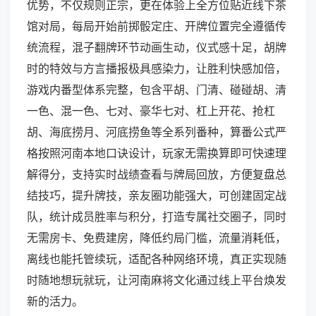
优势，不仅规则正宗，更在体验上全方位贴近线下茶
馆对局，每局开始前掷骰定庄、开牌位置完全遵循传
统流程，混子翻牌环节动画生动，仪式感十足，胡牌
时的特效与方言播报极具感染力，让胜利快感加倍，
游戏内番型体系完整，包含平胡、门清、碰碰胡、清
一色、混一色、七对、豪华七对、杠上开花、抢杠
胡、海底捞月、河底捞鱼等全系列番种，算番公式严
格按照河南本地口诀设计，玩家无需换算即可快速理
解得分，支持实时战绩查看与牌局回放，方便复盘总
结技巧，提升牌技，亲友圈功能强大，可创建固定战
队，统计成员胜率与积分，打造专属社交圈子，同时
无需房卡、免费建房，降低约局门槛，流量消耗低，
离线也能托管续玩，适配各种网络环境，真正实现随
时随地想玩就玩，让河南麻将文化通过线上平台焕发
新的活力。