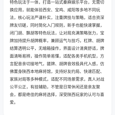
特色玩法于一体，打造一站式秦麻娱乐平台，无需切
换应用，就能体验西安、宝鸡、咸阳等多地不同玩
法，核心玩法严谨朴实，注重牌技与策略，适合资深
牌友切磋，同时简化入门规则，新手也能快速掌握，
闭门胡、飘胡等特色玩法，让对局充满策略张力，宝
牌加持提升胡牌概率，兼顾运气与技巧，杠牌、胡牌
结算透明公平，无暗箱操作，界面设计清爽舒适，牌
面清晰易辨，操作简单易懂，适配各类手机机型，方
言配音亲切接地气，搓牌、胡牌音效极具代入感，仿
佛置身陕西本地麻将馆，支持好友约局、快速匹配、
家族对局等多种模式，适配不同场景需求，真人对战
公平公正，有挂辅助，不管是日常休闲还是亲友聚
会，都是绝佳的麻将选择，深受陕西玩家的认可与喜
爱。