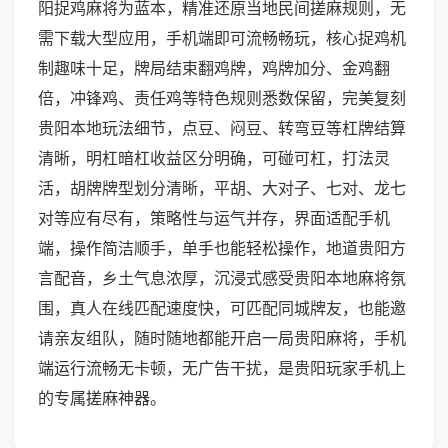
阳捉鸡麻将为蓝本，精准还原当地民间搓麻规则，无
需下载大型应用，手机端即可流畅畅玩，核心捉鸡机
制趣味十足，牌局结束翻鸡牌，鸡牌加分、金鸡翻
倍，冲锋鸡、责任鸡等特色规则悉数保留，完美复刻
贵阳本地玩法细节，点豆、闷豆、转弯豆等杠牌结算
清晰，明杠暗杠收益区分明确，可碰可杠，打法灵
活，胡牌牌型划分清晰，平胡、大对子、七对、龙七
对等应有尽有，策略性与运气并存，界面适配手机
端，操作简洁顺手，单手也能轻松操作，地道贵阳方
言配音，乡土气息浓厚，沉浸式感受贵阳本地麻将氛
围，真人在线匹配速度快，可匹配同城牌友，也能邀
请亲友组队，随时随地都能开启一局贵阳麻将，手机
端运行流畅无卡顿，无广告干扰，是贵阳玩家手机上
的专属搓麻神器。