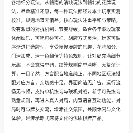
各地细分玩法，从赣南的清缺玩法到赣北的花牌玩
法，尽数精准还原，每一种玩法都经过本土玩家实测
校准，规则地道无偏差，核心玩法注重平和与策略，
没有激烈的对抗机制，节奏舒缓，适合各年龄段玩家
休闲娱乐，可吃可碰可杠，胡牌方式灵活，玩家可循
序渐进打造牌型，享受慢慢凑牌的乐趣，花牌加分、
门清加成、清一色翻倍等特色规则，让对局充满细节
乐趣，不会觉得单调，结算规则简单清晰，无复杂计
算，一目了然，方言配音地道纯正，不同地区玩法搭
配对应方言，亲切感十足，界面简洁无广告，运行流
畅无卡顿，支持单机练习与联机对战，新手可先练习
熟悉规则，再进入真人对局，内置语音互动功能，对
局时可与牌友交流，增添社交氛围，兼顾休闲与文化
体验，是传承赣式麻将文化的优质棋牌产品。