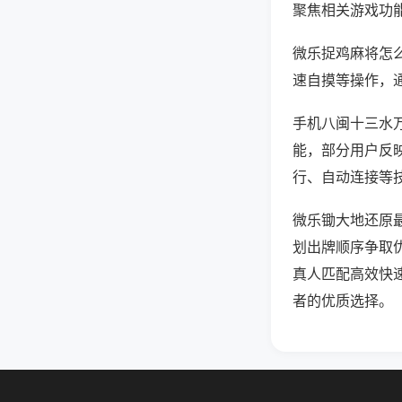
聚焦相关游戏功
微乐捉鸡麻将怎
速自摸等操作，
手机八闽十三水万
能，部分用户反映
行、自动连接等技
微乐锄大地还原
划出牌顺序争取
真人匹配高效快
者的优质选择。