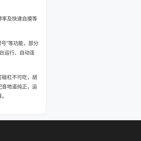
牌率及快速自摸等
封号”等功能，部分
后台运行、自动连
可碰杠不可吃，胡
配音地道纯正，运
择。