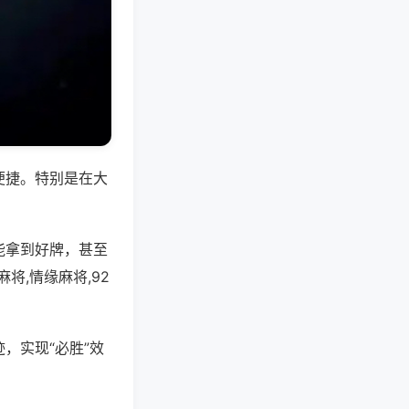
便捷。特别是在大
能拿到好牌，甚至
,情缘麻将,92
，实现“必胜”效
。