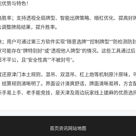
能优势与特色！
高胜率；支持透视全局牌型、智能出牌策略、暗杠优化、提高好
法调整牌局结果，提升胜率。
；用户可通过第三方软件实现“随意选牌”“控制牌型”“防检测防
可能存在“牌特别好”或“透视他人牌型”的情况。这些工具通过
不平公，且“安全性高”“不被封号”。
度还原津门本土规则，混吊、双混吊、杠上炮等机制原汁原味，
，结算规则清晰明了。界面设计清爽舒适，牌面清晰易辨，方言
新手易上手、老手能竞技，是天津及周边玩家线上搓麻的优质选
首页
资讯
网站地图