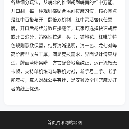
各地细分玩法，从皖北的推倒胡到皖南的红中万能、
开口翻，每一种规则都贴合民间搓麻习惯，核心亮点
是红中百搭与开口翻倍双机制，红中灵活替代任意
牌，开口后胡牌分数直接翻倍，玩家可选择快速胡牌
或开口追分，策略性拉满，买马、铺地花、杠呲等特
色规则悉数保留，结算清晰透明，清一色、龙七对等
高阶牌型收益丰厚，满足竞技需求，界面设计清爽舒
适，牌面清晰易辨，方言配音地道纯正，运行流畅无
卡顿，支持单机练习与联机对战，新手易上手、老手
能竞技，真人对战公平有挂，是安徽及全国皖麻爱好
者的线上优选。
首页
资讯
网站地图