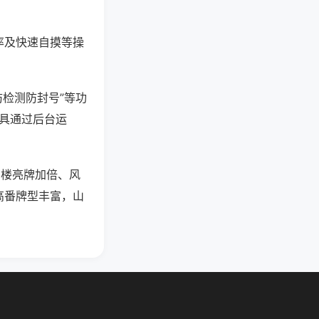
率及快速自摸等操
防检测防封号”等功
工具通过后台运
明楼亮牌加倍、风
高番牌型丰富，山