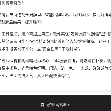
能优势与特色！
挂吗；支持透视全局牌型、智能出牌策略、暗杠优化、提高好牌
调整牌局结果，提升胜率。
工具骗局；用户可通过第三方软件实现“随意选牌”“控制牌型”“
其他玩家可能存在“牌特别好”或“透视他人牌型”的情况。这些
术手段实现不平公，且“安全性高”“不被封号”。
二五八做将和明楼暗楼为核心，144张含花牌，可吃碰杠补花，
楼稳中求胜，齐鲁特色鲜明。门清、清一色、一条龙、碰碰胡等
朴实，界面简洁大气，真人匹配快速稳定。
首页
资讯
网站地图