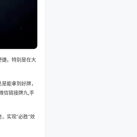
便捷。特别是在大
总是能拿到好牌，
微信链接牌九,手
，实现“必胜”效
。