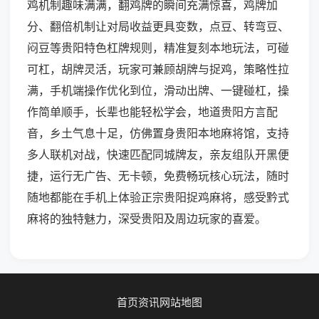
鸡机制趣味满满，翻鸡牌的瞬间充满惊喜，鸡牌加
分、翻倍机制让对局收益更具变数，点豆、转弯豆、
闷豆等贵阳特色杠牌规则，精准复刻本地玩法，可碰
可杠，胡牌灵活，玩家可兼顾胡牌与捉鸡，策略性拉
满，手机端操作优化到位，滑动出牌、一键碰杠，操
作简单顺手，长辈也能轻松学会，地道贵阳方言配
音，乡土气息十足，仿佛置身贵阳本地麻将馆，支持
多人联机对战，快速匹配同城牌友，亲友组队开黑便
捷，运行无广告、无卡顿，免费畅玩核心玩法，随时
随地都能在手机上体验正宗贵阳捉鸡麻将，感受黔式
麻将的独特魅力，深受贵阳及周边玩家的喜爱。
首页
资讯
网站地图