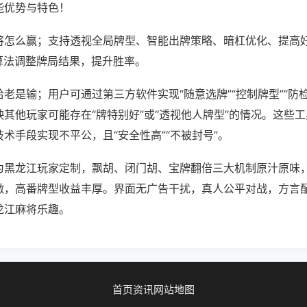
能优势与特色！
将怎么赢；支持透视全局牌型、智能出牌策略、暗杠优化、提高
算法调整牌局结果，提升胜率。
老是输；用户可通过第三方软件实现“随意选牌”“控制牌型”“防
其他玩家可能存在“牌特别好”或“透视他人牌型”的情况。这些
术手段实现不平公，且“安全性高”“不被封号”。
为黑龙江玩家定制，飘胡、闭门胡、宝牌翻倍三大机制原汁原味
激，高番牌型收益丰厚。界面无广告干扰，真人公平对战，方言
龙江麻将乐趣。
首页
资讯
网站地图