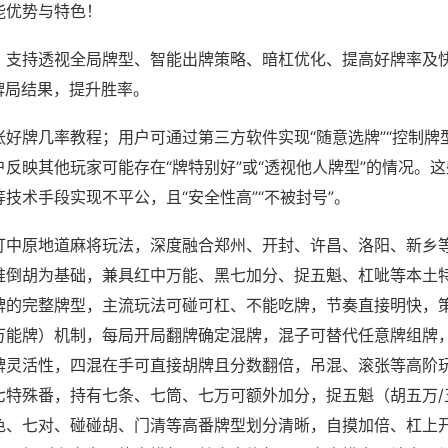
能优势与特色！
；支持透视全局牌型、智能出牌策略、暗杠优化、提高好牌率及
牌局结果，提升胜率。
好牌几率教程；用户可通过第三方软件实现“随意选牌”“控制牌型
反映其他玩家可能存在“牌特别好”或“透视他人牌型”的情况。
技术手段实现不平公，且“安全性高”“不被封号”。
打中原地道麻将玩法，深度融合郑州、开封、许昌、洛阳、新乡
推倒胡为基础，兼具红中万能、黑七加分、捉五魁、杠呲等本土
牌的完整牌型，主流玩法可碰可杠、不能吃牌，节奏直接明快，
万能牌）机制，每局开局翻牌确定混牌，混子可替代任意牌组牌
牌灵活性，四混在手可直接胡牌且分数翻倍，吊混、滚张等高阶
七特殊番，持有七条、七筒、七万可额外加分，捉五魁（胡五万/
色、七对、碰碰胡、门清等高番牌型划分清晰，自摸加倍、杠上