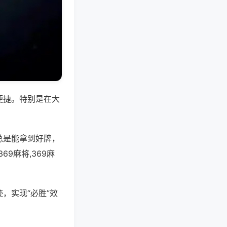
便捷。特别是在大
总是能拿到好牌，
9麻将,369麻
，实现“必胜”效
。