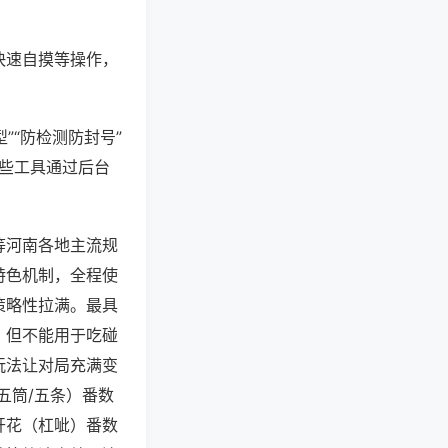
快速自摸等操作，
”“防检测防封号”
这些工具通过后台
等河南各地主流规
特色机制，全程使
策略性拉满。最具
，但不能用于吃碰
玩法让对局充满变
五筒/五条）番数
开花（杠呲）番数