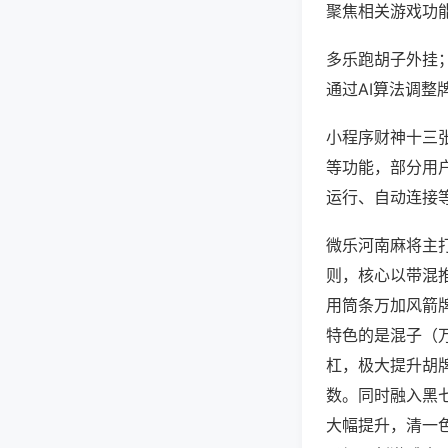
聚焦相关游戏功
多乐跑胡子外挂
通过AI算法调整
小程序财神十三张
等功能，部分用户
运行、自动连接等
微乐河南麻将主
则，核心以带混
用筒条万加风箭
特色的是混子（
杠，极大提升胡
数。同时融入黑
大幅提升，清一