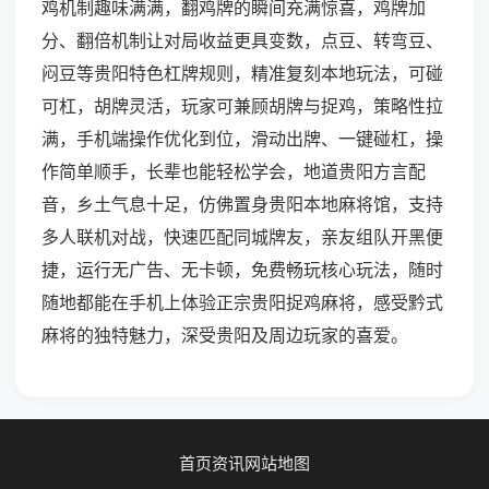
鸡机制趣味满满，翻鸡牌的瞬间充满惊喜，鸡牌加
分、翻倍机制让对局收益更具变数，点豆、转弯豆、
闷豆等贵阳特色杠牌规则，精准复刻本地玩法，可碰
可杠，胡牌灵活，玩家可兼顾胡牌与捉鸡，策略性拉
满，手机端操作优化到位，滑动出牌、一键碰杠，操
作简单顺手，长辈也能轻松学会，地道贵阳方言配
音，乡土气息十足，仿佛置身贵阳本地麻将馆，支持
多人联机对战，快速匹配同城牌友，亲友组队开黑便
捷，运行无广告、无卡顿，免费畅玩核心玩法，随时
随地都能在手机上体验正宗贵阳捉鸡麻将，感受黔式
麻将的独特魅力，深受贵阳及周边玩家的喜爱。
首页
资讯
网站地图