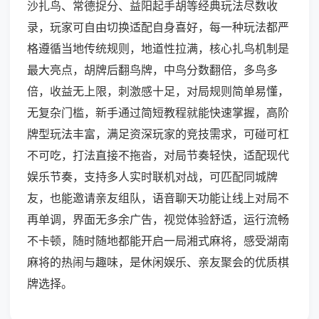
沙扎鸟、常德捉分、益阳起手胡等经典玩法尽数收
录，玩家可自由切换适配自身喜好，每一种玩法都严
格遵循当地传统规则，地道性拉满，核心扎鸟机制是
最大亮点，胡牌后翻鸟牌，中鸟分数翻倍，多鸟多
倍，收益无上限，刺激感十足，对局规则简单易懂，
无复杂门槛，新手通过简短教程就能快速掌握，高阶
牌型玩法丰富，满足资深玩家的竞技需求，可碰可杠
不可吃，打法直接不拖沓，对局节奏轻快，适配现代
娱乐节奏，支持多人实时联机对战，可匹配同城牌
友，也能邀请亲友组队，语音聊天功能让线上对局不
再单调，界面无多余广告，视觉体验舒适，运行流畅
不卡顿，随时随地都能开启一局湘式麻将，感受湖南
麻将的热闹与趣味，是休闲娱乐、亲友聚会的优质棋
牌选择。