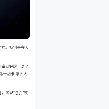
便捷。特别是在大
能拿到好牌，甚至
岛十胡卡,家乡大
，实现“必胜”效
。