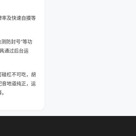
牌率及快速自摸等
检测防封号”等功
工具通过后台运
可碰杠不可吃，胡
配音地道纯正，运
择。