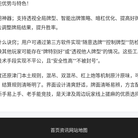
能优势与特色！
用神器；支持透视全局牌型、智能出牌策略、暗杠优化、提高好
法调整牌局结果，提升胜率。
么诀窍；用户可通过第三方软件实现“随意选牌”“控制牌型”“防
其他玩家可能存在“牌特别好”或“透视他人牌型”的情况。这些
术手段实现不平公，且“安全性高”“不被封号”。
度还原津门本土规则，混吊、双混吊、杠上炮等机制原汁原味，
，结算规则清晰明了。界面设计清爽舒适，牌面清晰易辨，方言
新手易上手、老手能竞技，是天津及周边玩家线上搓麻的优质选
首页
资讯
网站地图