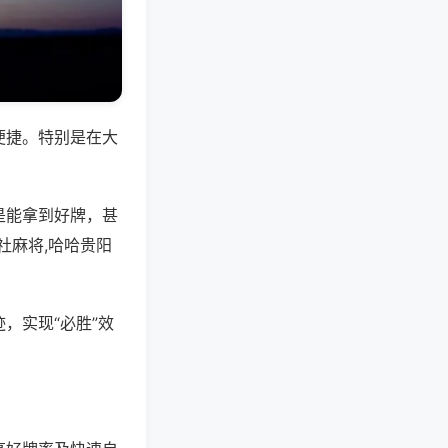
便捷。特别是在大
是能拿到好牌，甚
社麻将,哈哈贵阳
，实现“必胜”效
。