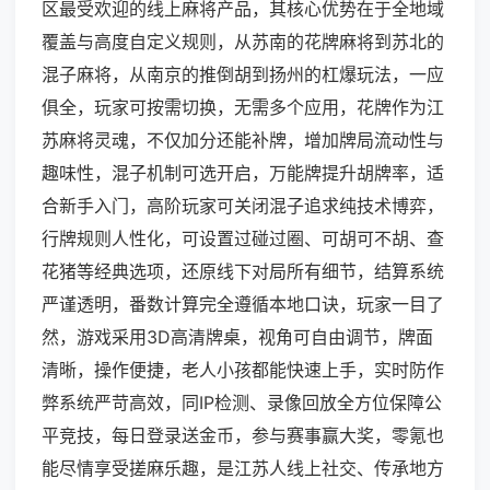
区最受欢迎的线上麻将产品，其核心优势在于全地域
覆盖与高度自定义规则，从苏南的花牌麻将到苏北的
混子麻将，从南京的推倒胡到扬州的杠爆玩法，一应
俱全，玩家可按需切换，无需多个应用，花牌作为江
苏麻将灵魂，不仅加分还能补牌，增加牌局流动性与
趣味性，混子机制可选开启，万能牌提升胡牌率，适
合新手入门，高阶玩家可关闭混子追求纯技术博弈，
行牌规则人性化，可设置过碰过圈、可胡可不胡、查
花猪等经典选项，还原线下对局所有细节，结算系统
严谨透明，番数计算完全遵循本地口诀，玩家一目了
然，游戏采用3D高清牌桌，视角可自由调节，牌面
清晰，操作便捷，老人小孩都能快速上手，实时防作
弊系统严苛高效，同IP检测、录像回放全方位保障公
平竞技，每日登录送金币，参与赛事赢大奖，零氪也
能尽情享受搓麻乐趣，是江苏人线上社交、传承地方