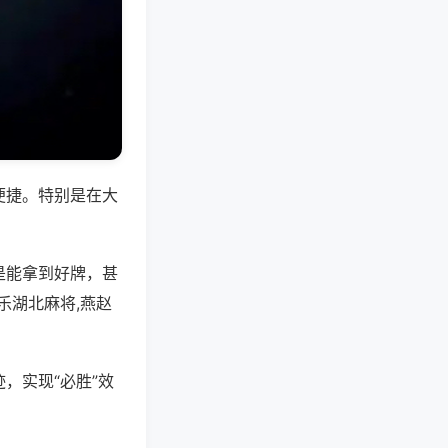
便捷。特别是在大
是能拿到好牌，甚
乐湖北麻将,燕赵
，实现“必胜”效
。