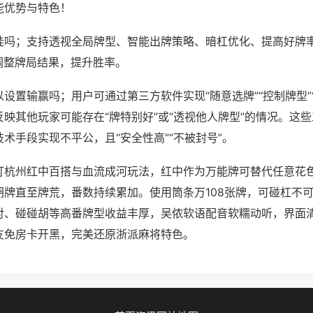
能优势与特色！
挂吗；支持透视全局牌型、智能出牌策略、暗杠优化、提高好牌
调整牌局结果，提升胜率。
设置输赢吗；用户可通过第三方软件实现“随意选牌”“控制牌型”
映其他玩家可能存在“牌特别好”或“透视他人牌型”的情况。这
术手段实现不平公，且“安全性高”“不被封号”。
打杭州红中百搭与血流成河玩法，红中作为万能牌可替代任意花
胡牌直至牌荒，番数持续累加。使用筒条万108张牌，可碰杠不
对、碰碰胡等高番牌型收益丰厚，吴侬软语配音软糯动听，界面
友免房卡开黑，完美还原浙派麻将特色。