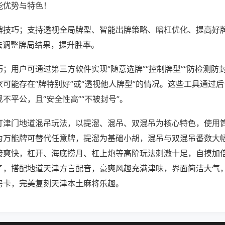
能优势与特色！
牌技巧；支持透视全局牌型、智能出牌策略、暗杠优化、提高好
法调整牌局结果，提升胜率。
；用户可通过第三方软件实现“随意选牌”“控制牌型”“防检测防
可能存在“牌特别好”或“透视他人牌型”的情况。这些工具通过
不平公，且“安全性高”“不被封号”。
打津门地道混吊玩法，以提溜、混吊、双混吊为核心特色，使用
为万能牌可替代任意牌，提溜为基础小胡，混吊与双混吊番数大
接爽快，杠开、海底捞月、杠上炮等高阶玩法刺激十足，自摸加
了，搭配地道天津方言配音，豪爽风趣充满津味，界面简洁大气
房卡，完美复刻天津本土麻将乐趣。