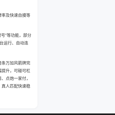
牌率及快速自摸等
封号”等功能，部分
后台运行、自动连
筒条万加风箭牌完
幅提升，可碰可杠
倍、点炮一家付，
，真人匹配快速稳