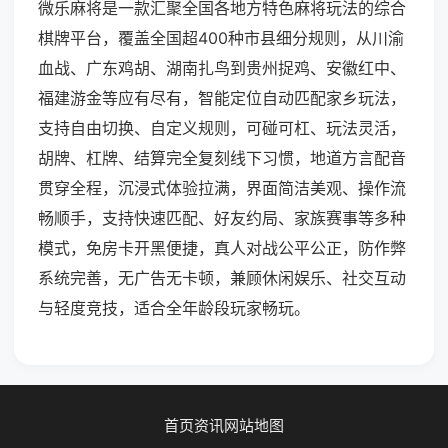
微乐麻将是一款汇聚全国各地方特色麻将玩法的综合
棋牌平台，覆盖全国超400种市县细分规则，从川渝
血战、广东鸡胡、湖南扎鸟到贵州捉鸡、安徽红中、
福建游金等应有尽有，智能定位自动匹配家乡玩法，
支持自由切换、自定义规则，可碰可杠、玩法灵活，
胡牌、杠牌、结算完全复刻线下习惯，地道方言配音
贯穿全程，沉浸式体验拉满，界面简洁美观、操作流
畅顺手，支持快速匹配、好友约局、家族赛事等多种
模式，免房卡开黑便捷，真人对战公平公正，防作弊
系统完善，无广告无卡顿，兼顾休闲娱乐、社交互动
与轻度竞技，适合全年龄段玩家畅玩。
首页
资讯
网站地图