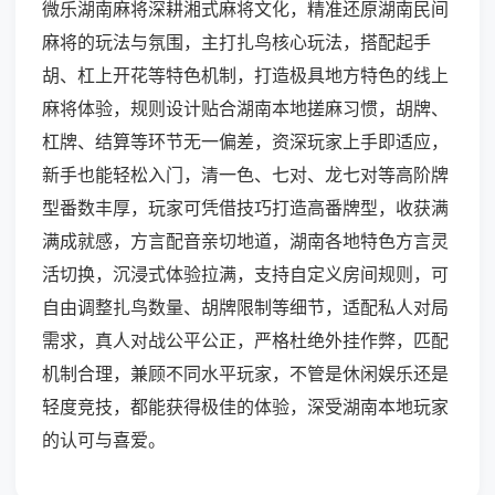
微乐湖南麻将深耕湘式麻将文化，精准还原湖南民间
麻将的玩法与氛围，主打扎鸟核心玩法，搭配起手
胡、杠上开花等特色机制，打造极具地方特色的线上
麻将体验，规则设计贴合湖南本地搓麻习惯，胡牌、
杠牌、结算等环节无一偏差，资深玩家上手即适应，
新手也能轻松入门，清一色、七对、龙七对等高阶牌
型番数丰厚，玩家可凭借技巧打造高番牌型，收获满
满成就感，方言配音亲切地道，湖南各地特色方言灵
活切换，沉浸式体验拉满，支持自定义房间规则，可
自由调整扎鸟数量、胡牌限制等细节，适配私人对局
需求，真人对战公平公正，严格杜绝外挂作弊，匹配
机制合理，兼顾不同水平玩家，不管是休闲娱乐还是
轻度竞技，都能获得极佳的体验，深受湖南本地玩家
的认可与喜爱。