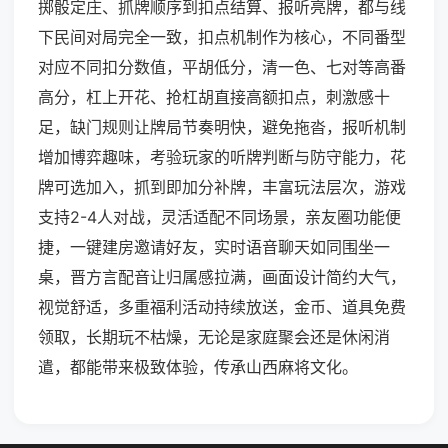
掷骰定庄、抓牌顺序到扣点结算、报听亮牌，都与线
下民间对局完全一致，扣点机制作为核心，不同番型
对应不同扣分数值，平胡低分，清一色、七对等高番
高分，杠上开花、抢杠胡直接高额扣点，刺激感十
足，缺门规则让牌局节奏明快，避免拖沓，报听机制
增加博弈趣味，考验玩家的听牌判断与防守能力，花
牌可选加入，抓到即加分补牌，丰富玩法层次，游戏
支持2-4人对战，灵活适配不同场景，亲友圈功能便
捷，一键建房邀请好友，实时语音聊天如同围坐一
桌，晋方言配音让归属感拉满，画面设计简约大气，
视觉舒适，多重福利活动持续放送，金币、道具免费
领取，长期玩不枯燥，无论是家庭聚会还是休闲消
遣，都能带来极致体验，传承山西麻将文化。