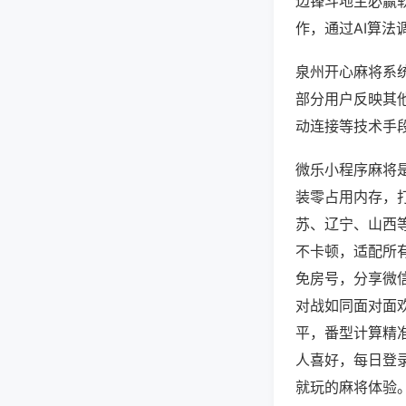
边锋斗地主必赢
作，通过AI算法
泉州开心麻将系统
部分用户反映其他
动连接等技术手段
微乐小程序麻将
装零占用内存，
苏、辽宁、山西
不卡顿，适配所
免房号，分享微
对战如同面对面
平，番型计算精
人喜好，每日登
就玩的麻将体验