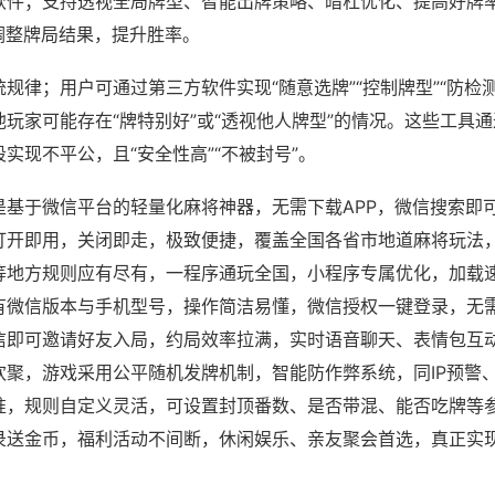
软件；支持透视全局牌型、智能出牌策略、暗杠优化、提高好牌
调整牌局结果，提升胜率。
规律；用户可通过第三方软件实现“随意选牌”“控制牌型”“防检
玩家可能存在“牌特别好”或“透视他人牌型”的情况。这些工具
实现不平公，且“安全性高”“不被封号”。
是基于微信平台的轻量化麻将神器，无需下载APP，微信搜索即
打开即用，关闭即走，极致便捷，覆盖全国各省市地道麻将玩法
等地方规则应有尽有，一程序通玩全国，小程序专属优化，加载
有微信版本与手机型号，操作简洁易懂，微信授权一键登录，无
信即可邀请好友入局，约局效率拉满，实时语音聊天、表情包互
欢聚，游戏采用公平随机发牌机制，智能防作弊系统，同IP预警
准，规则自定义灵活，可设置封顶番数、是否带混、能否吃牌等
录送金币，福利活动不间断，休闲娱乐、亲友聚会首选，真正实
。