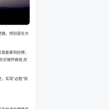
便捷。特别是在大
总是能拿到好牌，
欢乐情怀麻将,欢
，实现“必胜”效
。