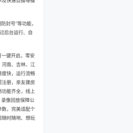
率及快速自摸等操
测防封号”等功能，
通过后台运行、自
可一键开启，零安
，河南、吉林、江
速度快，运行流畅
需注册，亲友建房
动功能齐全，线上
、录像回放保障公
参数，完美适配个
现随时随地、想玩