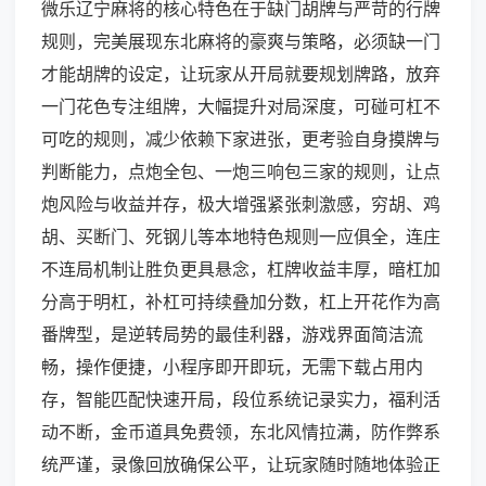
微乐辽宁麻将的核心特色在于缺门胡牌与严苛的行牌
规则，完美展现东北麻将的豪爽与策略，必须缺一门
才能胡牌的设定，让玩家从开局就要规划牌路，放弃
一门花色专注组牌，大幅提升对局深度，可碰可杠不
可吃的规则，减少依赖下家进张，更考验自身摸牌与
判断能力，点炮全包、一炮三响包三家的规则，让点
炮风险与收益并存，极大增强紧张刺激感，穷胡、鸡
胡、买断门、死钢儿等本地特色规则一应俱全，连庄
不连局机制让胜负更具悬念，杠牌收益丰厚，暗杠加
分高于明杠，补杠可持续叠加分数，杠上开花作为高
番牌型，是逆转局势的最佳利器，游戏界面简洁流
畅，操作便捷，小程序即开即玩，无需下载占用内
存，智能匹配快速开局，段位系统记录实力，福利活
动不断，金币道具免费领，东北风情拉满，防作弊系
统严谨，录像回放确保公平，让玩家随时随地体验正