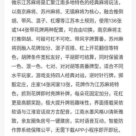
微乐江苏麻将是汇聚江南多地特色的经典麻将玩法，
以南京麻将、苏州麻将、无锡麻将为核心，融合推倒
胡、带风、混子、杠爆等江苏本土规则，使用136张
或144张带花牌两种配置，可自由切换，南京麻将主
打推倒胡、可碰可杠不可吃、带风字牌算番，苏州麻
将则融入花牌加分、混子百搭、杠上开花翻倍等特
色，胡牌条件宽松友好，平胡即可结算，同时保留清
一色、混一色、七对、对对胡等高番牌型，适合不同
水平玩家，游戏支持四人经典对战，逆时针行牌，掷
骰定庄，庄家14张闲家13张，花牌作为江苏麻将特
色，抓到花牌即时亮牌补牌，每朵花固定加分，花杠
更是高额奖励，极大提升牌局趣味性，界面搭载吴侬
软语与江淮官话双方言配音，江南水墨风格UI清新雅
致，亲友圈免房号一键建房，实时语音互动，智能防
作弊系统保障公平，无需下载APP小程序即开即玩，