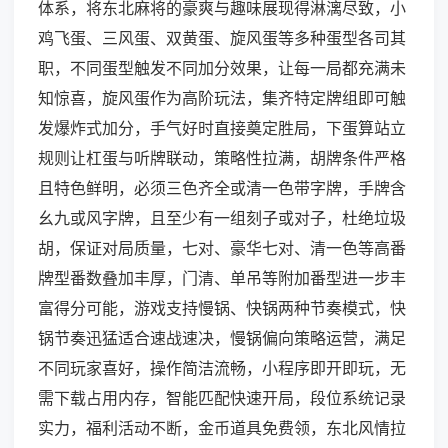
体系，将东北麻将的豪爽与趣味展现得淋漓尽致，小
鸡飞蛋、三风蛋、双黄蛋、旋风蛋等多种蛋型各司其
职，不同蛋型触发不同加分效果，让每一局都充满未
知惊喜，旋风蛋作为高阶玩法，集齐特定牌组即可触
发爆炸式加分，手气好时直接奠定胜局，下蛋算站立
规则让杠蛋与听牌联动，策略性拉满，胡牌条件严格
且特色鲜明，必须三色齐全或清一色带字牌，手牌含
幺九或风字牌，且至少有一组刻子或对子，杜绝垃圾
胡，保证对局质量，七对、豪华七对、清一色等高番
牌型番数叠加丰厚，门清、单吊等附加番型进一步丰
富得分可能，游戏支持慢锅、快锅两种节奏模式，快
锅节奏迅猛适合速战速决，慢锅偏向策略运营，满足
不同玩家喜好，操作简洁流畅，小程序即开即玩，无
需下载占用内存，智能匹配快速开局，段位系统记录
实力，福利活动不断，金币道具免费领，东北风情拉