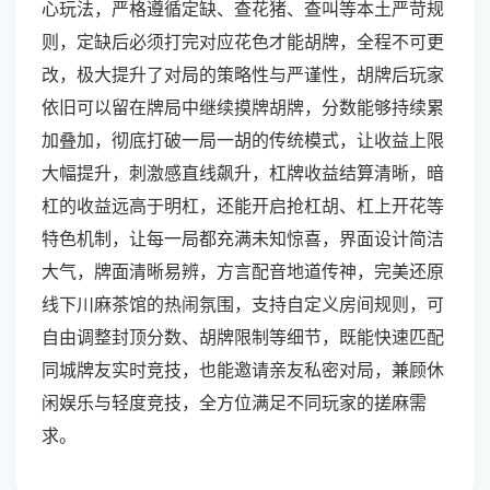
心玩法，严格遵循定缺、查花猪、查叫等本土严苛规
则，定缺后必须打完对应花色才能胡牌，全程不可更
改，极大提升了对局的策略性与严谨性，胡牌后玩家
依旧可以留在牌局中继续摸牌胡牌，分数能够持续累
加叠加，彻底打破一局一胡的传统模式，让收益上限
大幅提升，刺激感直线飙升，杠牌收益结算清晰，暗
杠的收益远高于明杠，还能开启抢杠胡、杠上开花等
特色机制，让每一局都充满未知惊喜，界面设计简洁
大气，牌面清晰易辨，方言配音地道传神，完美还原
线下川麻茶馆的热闹氛围，支持自定义房间规则，可
自由调整封顶分数、胡牌限制等细节，既能快速匹配
同城牌友实时竞技，也能邀请亲友私密对局，兼顾休
闲娱乐与轻度竞技，全方位满足不同玩家的搓麻需
求。