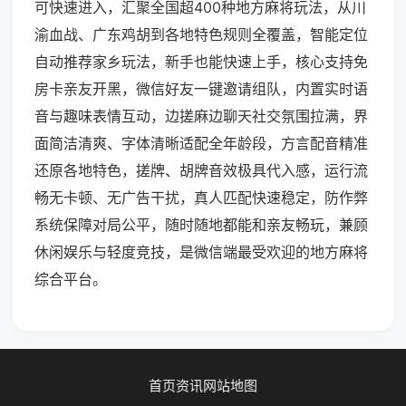
可快速进入，汇聚全国超400种地方麻将玩法，从川
渝血战、广东鸡胡到各地特色规则全覆盖，智能定位
自动推荐家乡玩法，新手也能快速上手，核心支持免
房卡亲友开黑，微信好友一键邀请组队，内置实时语
音与趣味表情互动，边搓麻边聊天社交氛围拉满，界
面简洁清爽、字体清晰适配全年龄段，方言配音精准
还原各地特色，搓牌、胡牌音效极具代入感，运行流
畅无卡顿、无广告干扰，真人匹配快速稳定，防作弊
系统保障对局公平，随时随地都能和亲友畅玩，兼顾
休闲娱乐与轻度竞技，是微信端最受欢迎的地方麻将
综合平台。
首页
资讯
网站地图