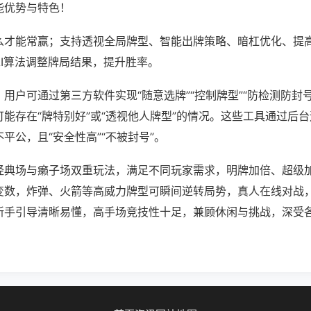
能优势与特色！
么才能常赢；支持透视全局牌型、智能出牌策略、暗杠优化、提
AI算法调整牌局结果，提升胜率。
用户可通过第三方软件实现“随意选牌”“控制牌型”“防检测防封
能存在“牌特别好”或“透视他人牌型”的情况。这些工具通过后
平公，且“安全性高”“不被封号”。
经典场与癞子场双重玩法，满足不同玩家需求，明牌加倍、超级
变数，炸弹、火箭等高威力牌型可瞬间逆转局势，真人在线对战
新手引导清晰易懂，高手场竞技性十足，兼顾休闲与挑战，深受