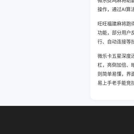
微乐捉鸡麻将助
操作，通过AI算
旺旺福建麻将跑得
功能，部分用户反
行、自动连接等技
微乐卡五星深度
杠，亮倒加倍、
则简单易懂，界
易上手老手能竞