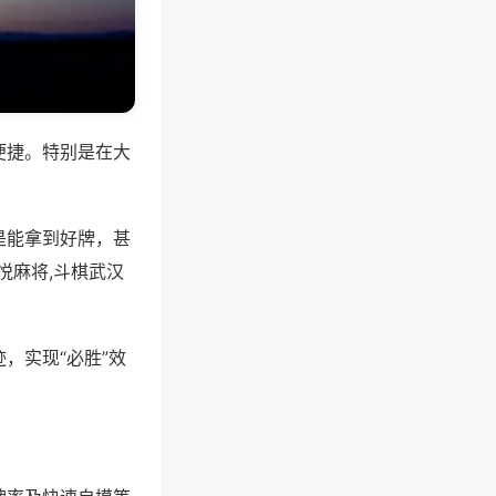
便捷。特别是在大
是能拿到好牌，甚
悦麻将,斗棋武汉
，实现“必胜”效
。