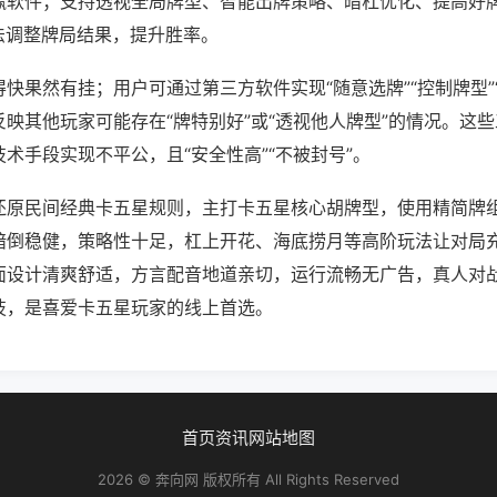
赢软件；支持透视全局牌型、智能出牌策略、暗杠优化、提高好
法调整牌局结果，提升胜率。
快果然有挂；用户可通过第三方软件实现“随意选牌”“控制牌型”
映其他玩家可能存在“牌特别好”或“透视他人牌型”的情况。这
术手段实现不平公，且“安全性高”“不被封号”。
还原民间经典卡五星规则，主打卡五星核心胡牌型，使用精简牌
暗倒稳健，策略性十足，杠上开花、海底捞月等高阶玩法让对局
面设计清爽舒适，方言配音地道亲切，运行流畅无广告，真人对
技，是喜爱卡五星玩家的线上首选。
首页
资讯
网站地图
2026 © 奔向网 版权所有 All Rights Reserved