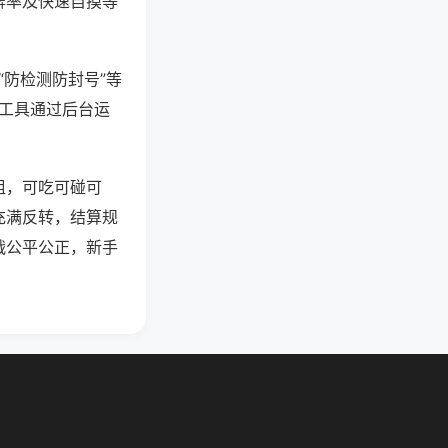
牌率及快速自摸等
“防检测防封号”等
些工具通过后台运
组，可吃可碰可
充满反转，结算规
战公平公正，新手