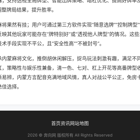
器；支持透视全局牌型、智能出牌策略、暗杠优化、提高好牌率
调整牌局结果，提升胜率。
将果然有挂；用户可通过第三方软件实现“随意选牌”“控制牌型”
映其他玩家可能存在“牌特别好”或“透视他人牌型”的情况。这
术手段实现不平公，且“安全性高”“不被封号”。
承内蒙麻将文化，推倒胡休闲解压，捉鸟玩法刺激有趣，满足不
杠，策略性与娱乐性兼备，清一色、七对、杠上开花等高番牌型
晰易辨，内蒙方言配音充满地域风情，真人对战公平公正，免房
绝佳选择。
首页
资讯
网站地图
2026 © 奔向网 版权所有 All Rights Reserved