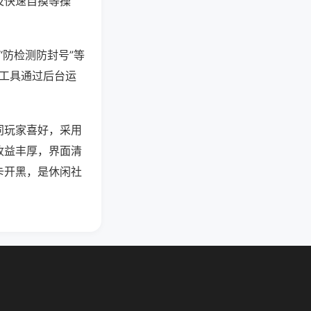
及快速自摸等操
“防检测防封号”等
些工具通过后台运
同玩家喜好，采用
收益丰厚，界面清
卡开黑，是休闲社