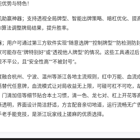
能优势与特色！
机助赢神器；支持透视全局牌型、智能出牌策略、暗杠优化、提
AI算法调整牌局结果，提升胜率。
；用户可通过第三方软件实现“随意选牌”“控制牌型”“防检测防
可能存在“牌特别好”或“透视他人牌型”的情况。这些工具通过
不平公，且“安全性高”“不被封号”。
度融合杭州、宁波、温州等浙江各地主流规则，红中万能、血流
活替代任意牌，血流模式让对局收益无上限，可碰可杠不可吃，
、门清加倍等细节贴合本土习惯，清一色、龙七对、杠上开花等
晰透明，界面设计简洁舒适，方言配音亲切地道，运行流畅无广
手老手能竞技，是浙江玩家线上搓麻的优质选择。