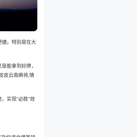
便捷。特别是在大
总是能拿到好牌，
皮皮云南麻将,情
，实现“必胜”效
。