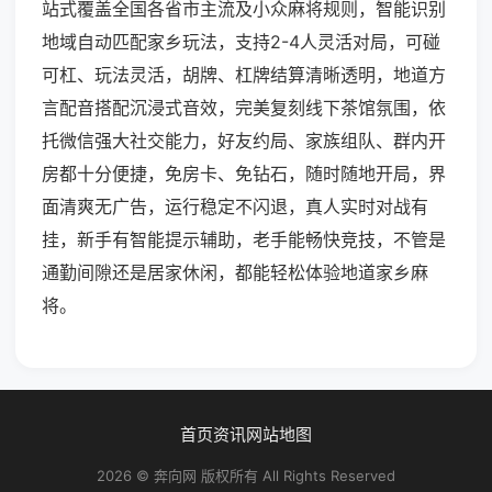
站式覆盖全国各省市主流及小众麻将规则，智能识别
地域自动匹配家乡玩法，支持2-4人灵活对局，可碰
可杠、玩法灵活，胡牌、杠牌结算清晰透明，地道方
言配音搭配沉浸式音效，完美复刻线下茶馆氛围，依
托微信强大社交能力，好友约局、家族组队、群内开
房都十分便捷，免房卡、免钻石，随时随地开局，界
面清爽无广告，运行稳定不闪退，真人实时对战有
挂，新手有智能提示辅助，老手能畅快竞技，不管是
通勤间隙还是居家休闲，都能轻松体验地道家乡麻
将。
首页
资讯
网站地图
2026 © 奔向网 版权所有 All Rights Reserved