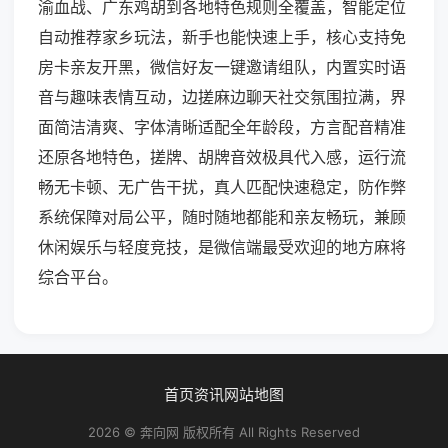
渝血战、广东鸡胡到各地特色规则全覆盖，智能定位
自动推荐家乡玩法，新手也能快速上手，核心支持免
房卡亲友开黑，微信好友一键邀请组队，内置实时语
音与趣味表情互动，边搓麻边聊天社交氛围拉满，界
面简洁清爽、字体清晰适配全年龄段，方言配音精准
还原各地特色，搓牌、胡牌音效极具代入感，运行流
畅无卡顿、无广告干扰，真人匹配快速稳定，防作弊
系统保障对局公平，随时随地都能和亲友畅玩，兼顾
休闲娱乐与轻度竞技，是微信端最受欢迎的地方麻将
综合平台。
首页
资讯
网站地图
2026 © 奔向网 版权所有 All Rights Reserved