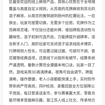
区最受欢迎的线上麻将产品，其核心优势在于全地域
覆盖与高度自定义规则，从苏南的花牌麻将到苏北的
混子麻将，从南京的推倒胡到扬州的杠爆玩法，一应
俱全，玩家可按需切换，无需多个应用，花牌作为江
苏麻将灵魂，不仅加分还能补牌，增加牌局流动性与
趣味性，混子机制可选开启，万能牌提升胡牌率，适
合新手入门，高阶玩家可关闭混子追求纯技术博弈，
行牌规则人性化，可设置过碰过圈、可胡可不胡、查
花猪等经典选项，还原线下对局所有细节，结算系统
严谨透明，番数计算完全遵循本地口诀，玩家一目了
然，游戏采用3D高清牌桌，视角可自由调节，牌面
清晰，操作便捷，老人小孩都能快速上手，实时防作
弊系统严苛高效，同IP检测、录像回放全方位保障公
平竞技，每日登录送金币，参与赛事赢大奖，零氪也
能尽情享受搓麻乐趣，是江苏人线上社交、传承地方