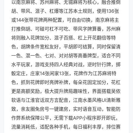
以南京麻将、苏州麻将、无锡麻将为核心，融合推倒
胡、带风、混子、杠爆等江苏本土规则，使用136张
或144张带花牌两种配置，可自由切换，南京麻将主
打推倒胡、可碰可杠不可吃、带风字牌算番，苏州麻
将则融入花牌加分、混子百搭、杠上开花翻倍等特
色，胡牌条件宽松友好，平胡即可结算，同时保留清
一色、混一色、七对、对对胡等高番牌型，适合不同
水平玩家，游戏支持四人经典对战，逆时针行牌，掷
骰定庄，庄家14张闲家13张，花牌作为江苏麻将特
色，抓到花牌即时亮牌补牌，每朵花固定加分，花杠
更是高额奖励，极大提升牌局趣味性，界面搭载吴侬
软语与江淮官话双方言配音，江南水墨风格UI清新雅
致，亲友圈免房号一键建房，实时语音互动，智能防
作弊系统保障公平，无需下载APP小程序即开即玩，
流量消耗低，适配各种手机，每日福利丰厚，排位赛