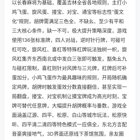
以长春麻将为基础，覆盖吉林全省各地规则，主打小
鸡飞蛋、旋风蛋、搂宝、对宝、通宝等标志性“蛋文
化”规则，胡牌需满足三色全、不缺幺、至少有平和
三大核心条件，缺一不可，极大提升策略深度，游戏
使用136张标准牌，四人对战，逆时针行牌，可碰可
杠可吃，旋风杠、喜杠等特殊杠牌玩法独树一帜，旋
风杠集齐东西南北或中发白三张即可触发，豁免幺九
与碰杠限制，喜杠则针对风牌与三元牌，杠牌后可补
蛋加分，小鸡飞蛋作为最具趣味的规则，开局随机确
定鸡牌，胡牌时触发蛋效分数直接翻倍，甚至实现一
局翻盘，搂宝、对宝机制让摸宝牌成为高光时刻，宝
牌可替代任意牌，大幅提升胡牌概率与番数，游戏全
面涵盖辽源、四平、松原、白山等城市玩法，松原快
听、四平清二清四等特色模式一应俱全，东北方言配
音豪爽接地气，3D界面还原线下茶馆氛围，亲友圈