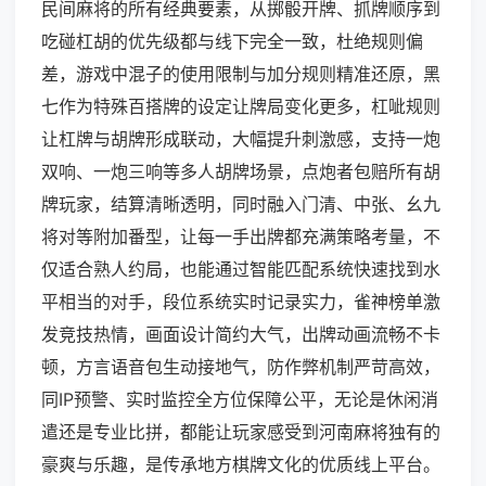
民间麻将的所有经典要素，从掷骰开牌、抓牌顺序到
吃碰杠胡的优先级都与线下完全一致，杜绝规则偏
差，游戏中混子的使用限制与加分规则精准还原，黑
七作为特殊百搭牌的设定让牌局变化更多，杠呲规则
让杠牌与胡牌形成联动，大幅提升刺激感，支持一炮
双响、一炮三响等多人胡牌场景，点炮者包赔所有胡
牌玩家，结算清晰透明，同时融入门清、中张、幺九
将对等附加番型，让每一手出牌都充满策略考量，不
仅适合熟人约局，也能通过智能匹配系统快速找到水
平相当的对手，段位系统实时记录实力，雀神榜单激
发竞技热情，画面设计简约大气，出牌动画流畅不卡
顿，方言语音包生动接地气，防作弊机制严苛高效，
同IP预警、实时监控全方位保障公平，无论是休闲消
遣还是专业比拼，都能让玩家感受到河南麻将独有的
豪爽与乐趣，是传承地方棋牌文化的优质线上平台。